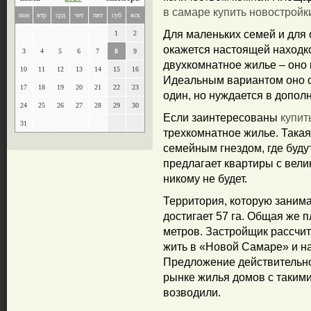
в самаре купить новостройк
пон
втр
срд
чет
пят
суб
вск
Для маленьких семей и для
1
2
окажется настоящей находк
3
4
5
6
7
8
9
двухкомнатное жилье – оно 
10
11
12
13
14
15
16
Идеальным вариантом оно ст
17
18
19
20
21
22
23
один, но нуждается в допол
24
25
26
27
28
29
30
Если заинтересованы
купит
31
трехкомнатное жилье. Такая
семейным гнездом, где буду
предлагает квартиры с вели
никому не будет.
Территория, которую заним
достигает 57 га. Общая же 
метров. Застройщик рассчиты
жить в «Новой Самаре» и н
Предложение действительно
рынке жилья домов с таким
возводили.