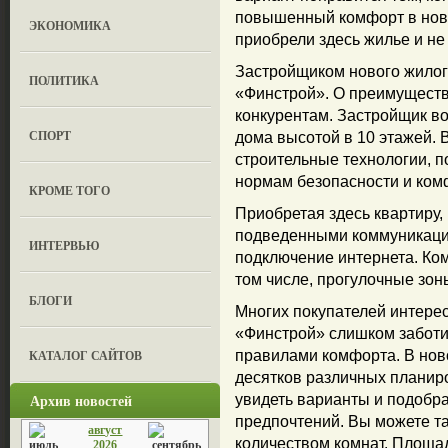
повышенный комфорт в ново
ЭКОНОМИКА
приобрели здесь жилье и не
Застройщиком нового жилог
ПОЛИТИКА
«Финстрой». О преимуществ
конкурентам. Застройщик в
СПОРТ
дома высотой в 10 этажей.
строительные технологии, п
нормам безопасности и ком
КРОМЕ ТОГО
Приобретая здесь квартиру,
подведенными коммуникация
ИНТЕРВЬЮ
подключение интернета. Ком
том числе, прогулочные зон
БЛОГИ
Многих покупателей интерес
«Финстрой» слишком заботи
КАТАЛОГ САЙТОВ
правилами комфорта. В нов
десятков различных планиро
Архив новостей
увидеть варианты и подобра
предпочтений. Вы можете т
август
количеством комнат. Площад
2026