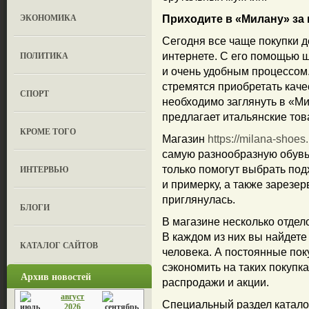
ЭКОНОМИКА
Приходите в «Милану» за
Сегодня все чаще покупки де
ПОЛИТИКА
интернете. С его помощью ш
и очень удобным процессом.
стремятся приобретать каче
СПОРТ
необходимо заглянуть в «Ми
предлагает итальянские тов
КРОМЕ ТОГО
Магазин
https://milana-shoes
самую разнообразную обувь
ИНТЕРВЬЮ
только помогут выбрать под
и примерку, а также зарезер
приглянулась.
БЛОГИ
В магазине несколько отдел
В каждом из них вы найдете 
КАТАЛОГ САЙТОВ
человека. А постоянные пок
сэкономить на таких покупк
Архив новостей
распродажи и акции.
август
Специальный раздел катал
2026