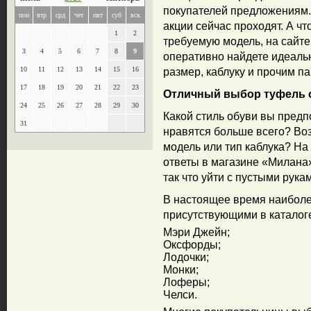
покупателей предложениям. 
пон
втр
срд
чет
пят
суб
вск
акции сейчас проходят. А ч
1
2
требуемую модель, на сайт
3
4
5
6
7
8
9
оперативно найдете идеаль
10
11
12
13
14
15
16
размер, каблуку и прочим п
17
18
19
20
21
22
23
Отличный выбор туфель 
24
25
26
27
28
29
30
Какой стиль обуви вы предп
31
нравятся больше всего? Во
модель или тип каблука? На
ответы в магазине «Милана»
так что уйти с пустыми рука
В настоящее время наибол
присутствующими в каталог
Мэри Джейн;
Оксфорды;
Лодочки;
Монки;
Лоферы;
Челси.