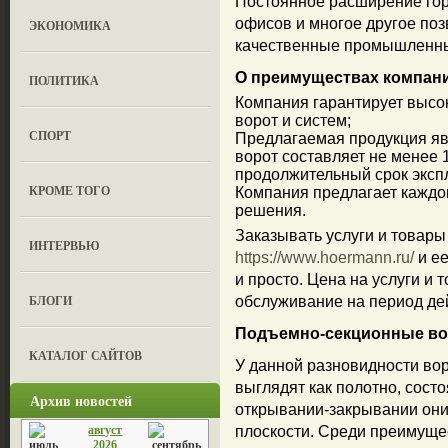
Постоянное расширение гор
офисов и многое другое поз
ЭКОНОМИКА
качественные промышленны
О преимуществах компан
ПОЛИТИКА
Компания гарантирует высо
ворот и систем;
СПОРТ
Предлагаемая продукция яв
ворот составляет не менее 1
продолжительный срок экспл
КРОМЕ ТОГО
Компания предлагает каждо
решения.
Заказывать услуги и товар
ИНТЕРВЬЮ
https://www.hoermann.ru/
и ее
и просто. Цена на услуги и
БЛОГИ
обслуживание на период де
Подъемно-секционные вор
КАТАЛОГ САЙТОВ
У данной разновидности во
выглядят как полотно, сост
Архив новостей
открывании-закрывании они
август
плоскости. Среди преимущ
2026