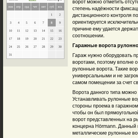
ворот можно отметить отсут
пон
втр
срд
чет
пят
суб
вск
степень надёжности фиксац
дистанционного контроля по
1
2
ориентируется исключительн
3
4
5
6
7
8
9
причине ему удается держат
10
11
12
13
14
15
16
соотношении.
17
18
19
20
21
22
23
Гаражные ворота рулонно
24
25
26
27
28
29
30
Гараж нужно оборудовать 
31
воротами, поэтому вполне о
рулонные ворота. Такие вор
универсальными и не загро
самом помещении за счет св
Ворота данного типа можно 
Устанавливать рулонные вор
стороны проема в гаражном
чтобы он был прямоугольн
ворот представленных на р
концерна Hörmann. Данный 
металлические рулонные во